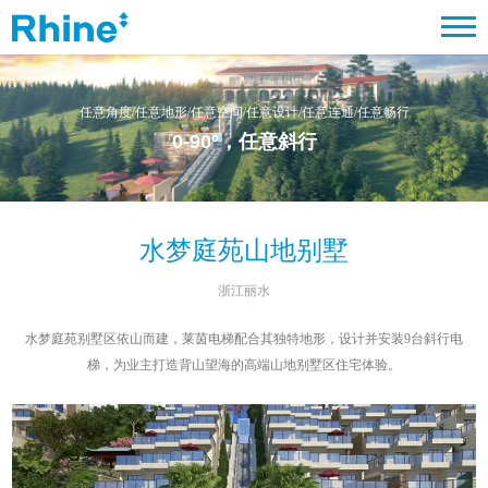
任意角度/任意地形/任意空间/任意设计/任意连通/任意畅行
0-90°
，任意斜行
水梦庭苑山地别墅
浙江丽水
水梦庭苑别墅区依山而建，莱茵电梯配合其独特地形，设计并安装9台斜行电
梯，为业主打造背山望海的高端山地别墅区住宅体验。