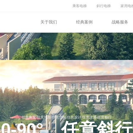
乘客电梯
斜行电梯
家用电
关于我们
经典案例
战略服务
任意角度/任意地形/任意空间/任意设计/任意连通/任意畅行
0-90°
，任意斜行