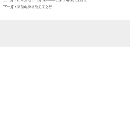
上一篇：
山水清远，白鹭为伴——贺莱茵电梯乔迁新址
下一篇：
莱茵电梯坦桑尼亚之行
关于我们
︱
经典案例
︱
战略服务
︱
媒体中心
︱
联系我们
COPYRIGHT© 2019 Rhine Design by 英诺