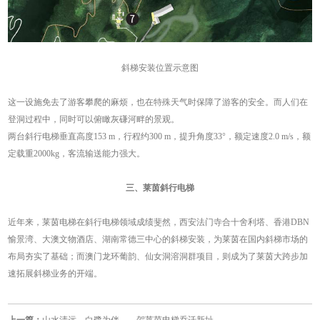
斜梯安装位置示意图
这一设施免去了游客攀爬的麻烦，也在特殊天气时保障了游客的安全。而人们在
登洞过程中，同时可以俯瞰灰磏河畔的景观。
两台斜行电梯垂直高度153 m，行程约300 m，提升角度33°，额定速度2.0 m/s，额
定载重2000kg，客流输送能力强大。
三、莱茵斜行电梯
近年来，莱茵电梯在斜行电梯领域成绩斐然，西安法门寺合十舍利塔、香港DBN
愉景湾、大澳文物酒店、湖南常德三中心的斜梯安装，为莱茵在国内斜梯市场的
布局夯实了基础；而澳门龙环葡韵、仙女洞溶洞群项目，则成为了莱茵大跨步加
速拓展斜梯业务的开端。