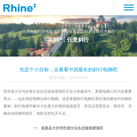
任意角度/任意地形/任意空间/任意设计/任意连通/任意畅行
0-90°
，任意斜行
先定个小目标，去看看中国最长的斜行电梯吧
发布日期：2016-09-01
贵州省大沙河仡佬文化生态旅游度假区正在火热建设中，莱茵电梯公司为其重要
景点——仙女洞定制两台斜行电梯。这是莱茵斜行电梯在景区项目建设中的精彩
案例：斜行电梯可解决大长度大跨度的坡道提升，而且运营更安全，更经济，克
服自动扶梯和缆车、地轨车的先天不足。
一、道真县大沙河仡佬文化生态旅游度假区