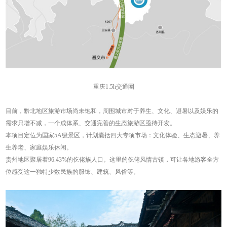
重庆1.5h交通圈
目前，黔北地区旅游市场尚未饱和，周围城市对于养生、文化、避暑以及娱乐的
需求只增不减，一个成体系、交通完善的生态旅游区亟待开发。
本项目定位为国家5A级景区，计划囊括四大专项市场：文化体验、生态避暑、养
生养老、家庭娱乐休闲。
贵州地区聚居着96.43%的仡佬族人口。这里的仡佬风情古镇，可让各地游客全方
位感受这一独特少数民族的服饰、建筑、风俗等。