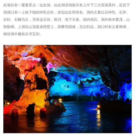
此项目有一重要景点：仙女洞。仙女洞溶洞群共有上中下三大溶洞系列，应其下
洞洞口有一上粗下细的钟乳石柱，状似仙女而得名。洞内主要以石钟乳、石笋、
石柱、石幔为主，另有边石坝、暗河、地下天泉、洞内地坑。洞外林木繁茂，山
势陡峭。上洞在山顶悬崖绝壁上，因攀登困难，无法到达，洞口时有云雾缭绕，
相传洞中藏有兵书宝剑。