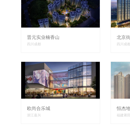
晋元实业楠香山
北京
四川成都
四川成
欧尚合乐城
恒杰
浙江嘉兴
福建莆