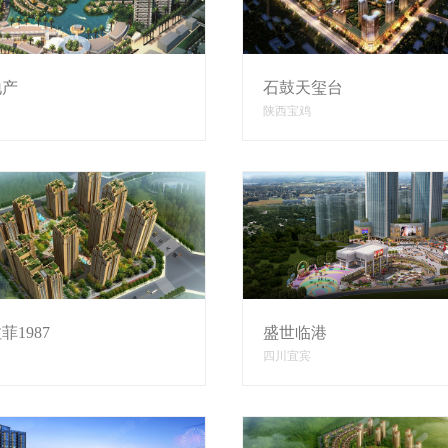
地产
石鼓天玺台
陕西宝鸡
菲1987
盛世临港
四川宜宾