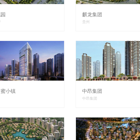
花园
麒龙集团
密
贵州
甜蜜小镇
中昂集团
中昂集团