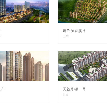
街
建邦源香溪谷
都
山东
地产
天祝华锐一号
田
甘肃