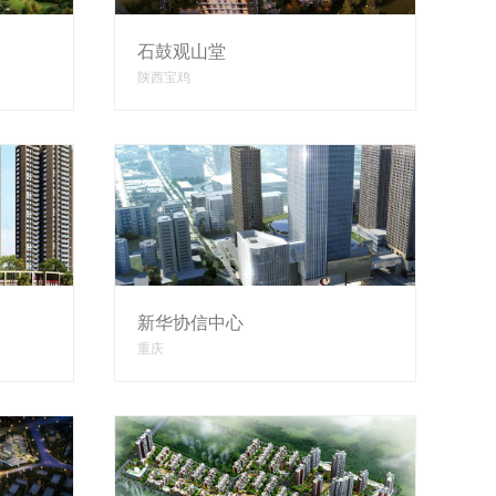
石鼓观山堂
陕西宝鸡
新华协信中心
重庆