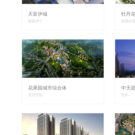
天富伊城
牡丹
新疆伊宁
新疆哈
花果园城市综合体
中天
贵州贵阳
贵州