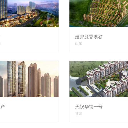
街
建邦源香溪谷
都
山东
地产
天祝华锐一号
田
甘肃