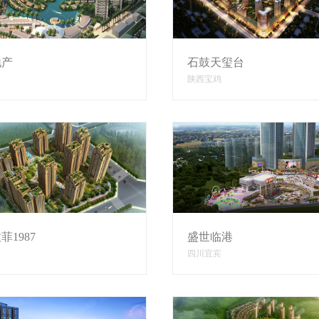
地产
石鼓天玺台
陕西宝鸡
菲1987
盛世临港
四川宜宾