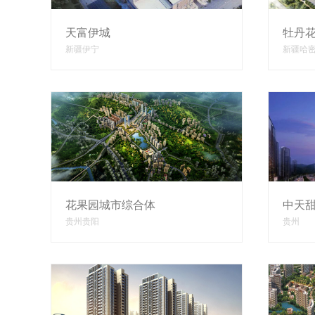
天富伊城
牡丹
新疆伊宁
新疆哈
花果园城市综合体
中天
贵州贵阳
贵州