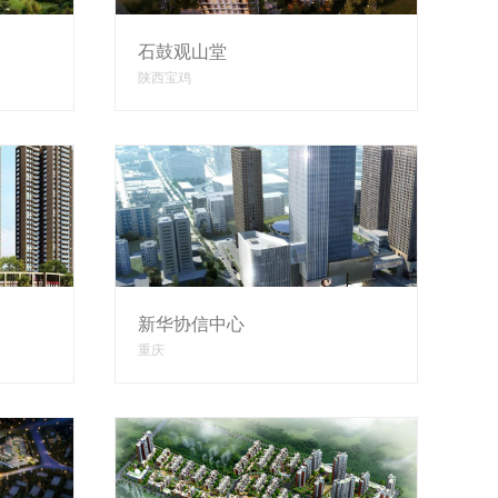
石鼓观山堂
陕西宝鸡
新华协信中心
重庆