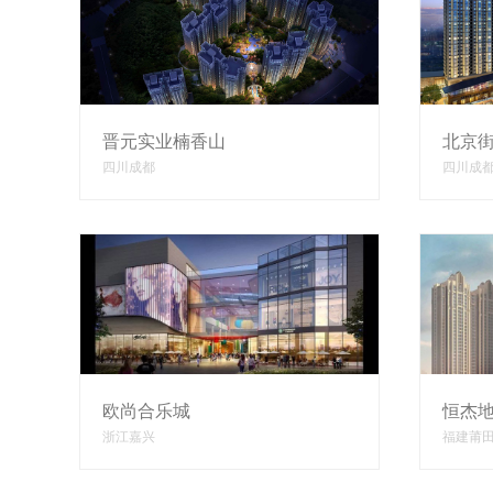
晋元实业楠香山
北京
四川成都
四川成
欧尚合乐城
恒杰
浙江嘉兴
福建莆