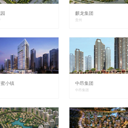
花园
麒龙集团
密
贵州
甜蜜小镇
中昂集团
中昂集团